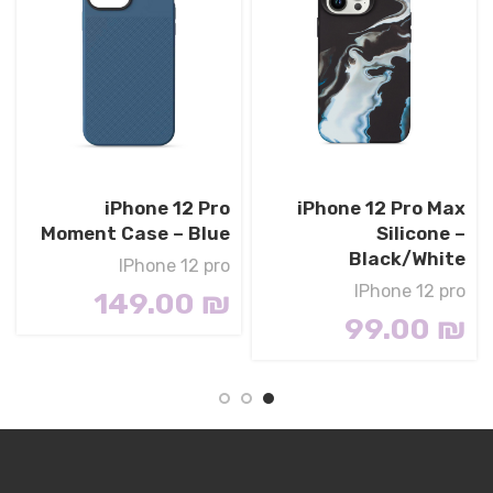
iPhone 12 Pro
iPhone 12 Pro Max
Moment Case – Blue
Silicone –
Black/White
IPhone 12 pro
IPhone 12 pro
149.00
₪
Materials
99.00
₪
We’ve been working on perfecting bioplastics that
feel good, wear well, and compost when you’re
finished using them as a phone case. You’ll find the
same great material in our iPhone Bio Case.