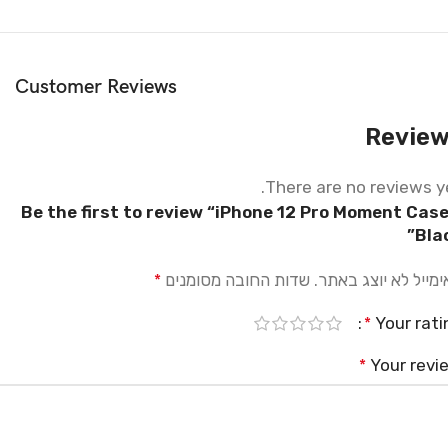
Chargers
Creativity
Customer Reviews
MagSafe
Revie
Materials
There are no reviews ye
Power & Cables
Be the first to review “iPhone 12 Pro Moment Case
Blac
מייל לא יוצג באתר.
שדות החובה מסומנים
*
Your rati
*
Your revi
*