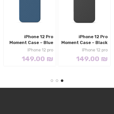
iPhone 12 Pro
iPhone 12 Pro
Moment Case – Blue
Moment Case – Black
IPhone 12 pro
IPhone 12 pro
149.00
₪
149.00
₪
Materials
We’ve been working on perfecting bioplastics that
feel good, wear well, and compost when you’re
finished using them as a phone case. You’ll find the
same great material in our iPhone Bio Case.
Our bioplastic is verified to meet U.S. (ASTM D6400-
04) and E.U. (EN13432) standards for