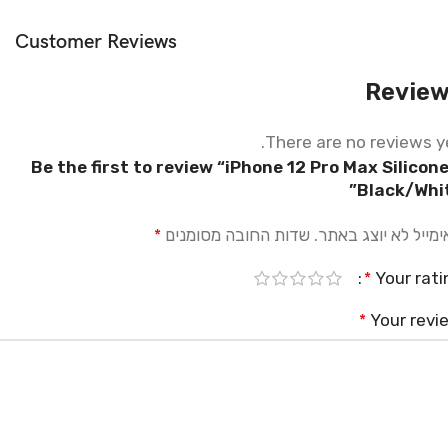
Creativity
Customer Reviews
MagSafe
Revie
Materials
There are no reviews ye
Power & Cables
Be the first to review “iPhone 12 Pro Max Silicone
Black/Whit
מייל לא יוצג באתר.
שדות החובה מסומנים
*
Your rati
*
Your revi
*