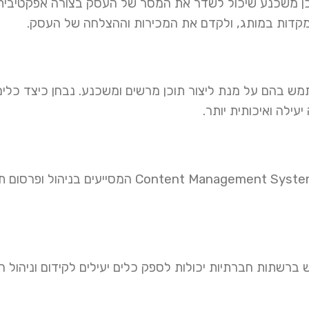
ן משכנע שיכול לשדר את המסר של העסק בצורה אפקטיבית 
מקדות במותג, ולקדם את המכירות וההצלחה של העסק.
ש בהם על מנת ליצור תוכן מרשים ומשכנע. נבחן כיצד כלים
עילה ואיכותית יותר.
לקידום וניהול התוכן ניתן להשתמש בכלים כגון Content Management Systems (CMS) המסי
ש ברשתות חברתיות יכולות לספק כלים יעילים לקידום וניהול הת