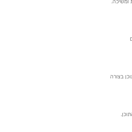
ומשיכה.
יעים בניהול ופרסום תוכן בצורה
וכן.