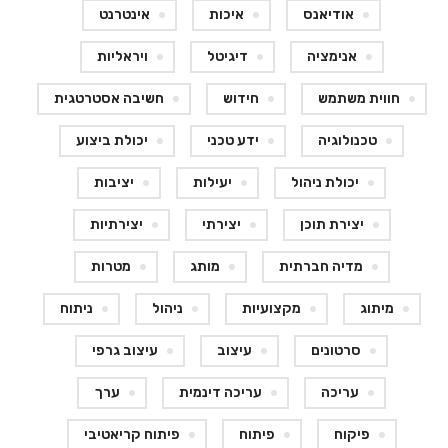
אודיאנס
איכות
אינטרנט
אנימציה
דיגיטל
ויראליות
חווית משתמש
חידוש
חשיבה אסטרטגית
טכנולוגיה
ידע טכני
יכולת ביצוע
יכולת ניהול
יעילות
יציבות
יצירת תוכן
יצירתי
יצירתיות
מדיה חברתית
מותג
מטרות
מיתוג
מקצועיות
ניהול
ניתוח
סרטונים
עיצוב
עיצוב גרפי
עריכה
עריכה דינמית
ערך
פיקוח
פיתוח
פיתוח קריאטיבי