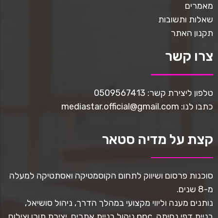
מאמרים
שאלות ותשובות
תקנון האתר
צרו קשר
טלפון ליצירת קשר: 0509567413
כתבו לנו: mediastar.official@gmail.com
קצת על מדיה סטאר
סוכנות פרסום ושיווק לתחום הקוסמטיקה ואסתטיקה למעלה
מ-8 שנים.
נותנים מענה וליווי מקצועי במהלך הדרך, ניהול סושיאל,
בניית דפי נחיתה, ppc ניהול בניית אתרים, יצירת תוכן וצילום