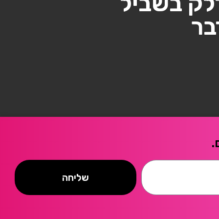
לק בשביל
בר
.
שליחה