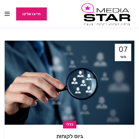
חייגו אלינו
07
מאי
כללי
⁠גיוס לקוחות