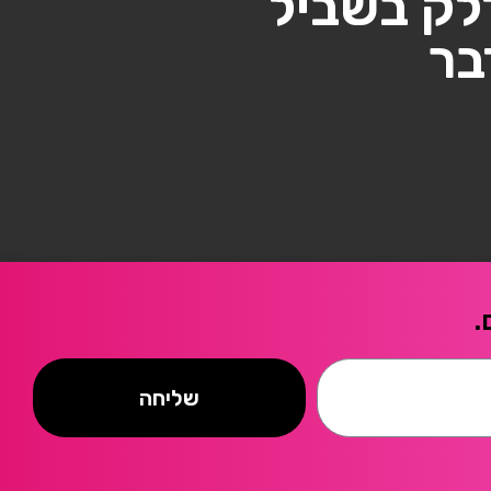
לק בשביל
בר
.
שליחה