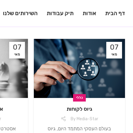
דף הבית
אודות
תיק עבודות
השירותים שלנו
07
07
מאי
מאי
כללי
⁠גיוס לקוחות
אס
r
By
Media-Star
בעולם העסקי המתמד היום, גיוס
אסטרטגי