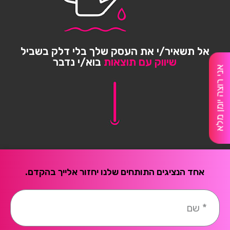
compostability. It means you can toss your case in
the city compost bin when you upgrade your phone.
Brooklyn Simmons
אל תשאיר/י את העסק שלך בלי דלק בשביל
שיווק עם תוצאות
בוא/י נדבר
BARONE LLC
אני רוצה יומן מלא
אחד הנציגים התותחים שלנו יחזור אלייך בהקדם.