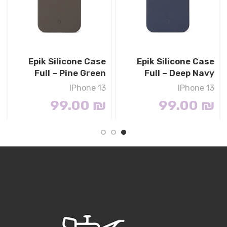
Epik Silicone Case
Epik Silicone Case
Full – Pine Green
Full – Deep Navy
IPhone 13
IPhone 13
99.00
₪
99.00
₪
Materials
We’ve been working on perfecting bioplastics that
feel good, wear well, and compost when you’re
finished using them as a phone case. You’ll find the
same great material in our iPhone Bio Case.
Our bioplastic is verified to meet U.S. (ASTM D6400-
04) and E.U. (EN13432) standards for