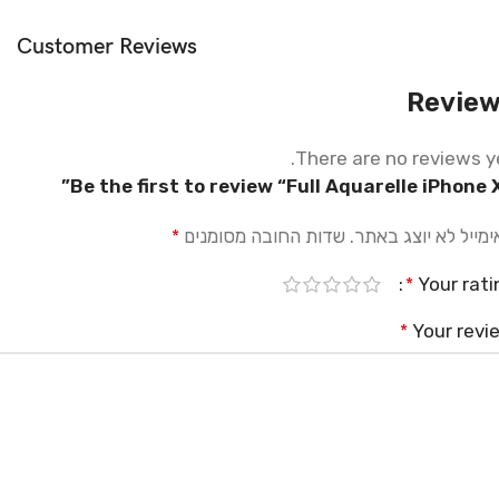
Creativity
Customer Reviews
MagSafe
Revie
Materials
There are no reviews ye
Power & Cables
Be the first to review “Full Aquarelle iPhone X
מייל לא יוצג באתר.
שדות החובה מסומנים
*
Your rati
*
Your revi
*