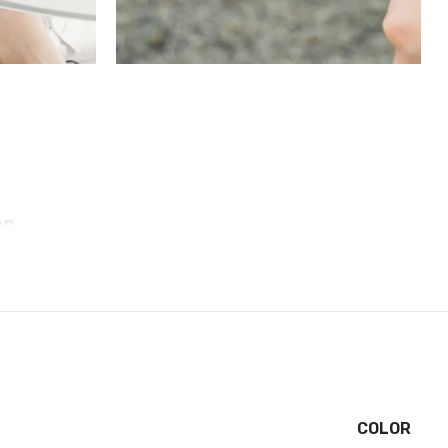
on
et, these cases include additional internal shock-
tect your phone. A series of ribs surround the phone
ned to direct force away from the device during an
 for you to apply a screen protector, giving you
COLOR