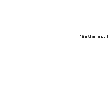
Be the first 
el good, wear well, and
case. You’ll find the same
04) and E.U. (EN13432)
your case in the city