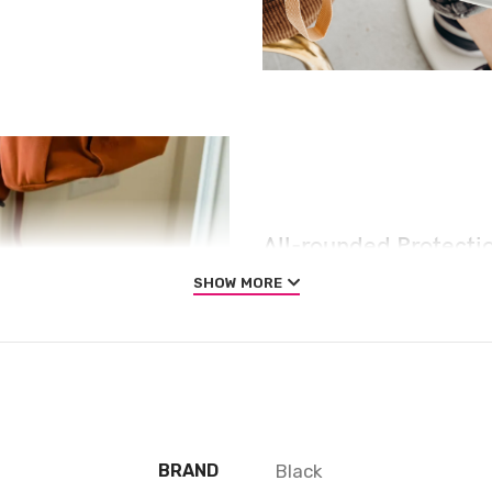
All-rounded Protecti
SHOW MORE
Rated for drops up to 6 fe
absorbing geometry to pro
and are specifically desig
impact. We even leave room
that extra comfort.
Black
BRAND
QUESTIONS & ANSWERS