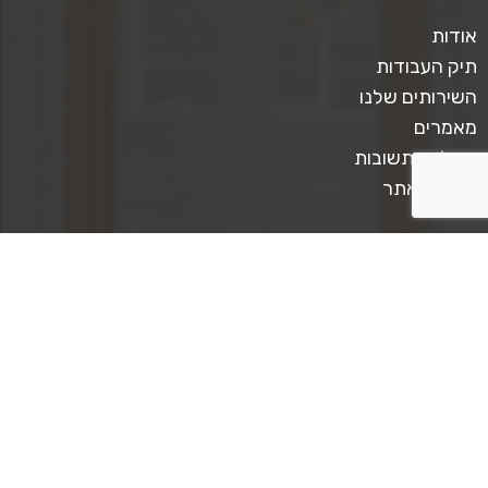
אודות
תיק העבודות
השירותים שלנו
מאמרים
שאלות ותשובות
תקנון האתר
צרו קשר
טלפון ליצירת קשר: 0509567413
כתבו לנו: mediastar.official@gmail.com
קצת על מדיה סטאר