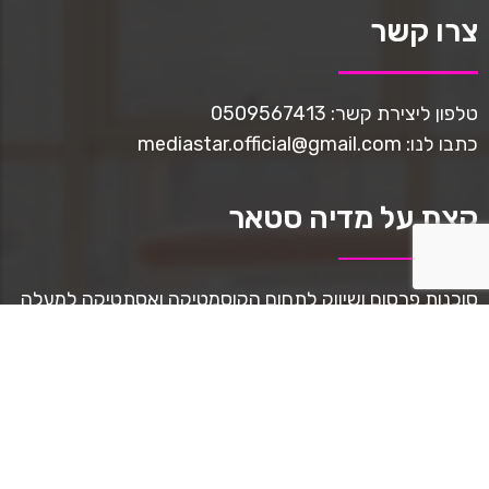
צרו קשר
טלפון ליצירת קשר: 0509567413
כתבו לנו: mediastar.official@gmail.com
קצת על מדיה סטאר
סוכנות פרסום ושיווק לתחום הקוסמטיקה ואסתטיקה למעלה
מ-8 שנים.
נותנים מענה וליווי מקצועי במהלך הדרך, ניהול סושיאל,
בניית דפי נחיתה, ppc ניהול בניית אתרים, יצירת תוכן וצילום
מקצועי, בניית אסטרטגיה, מיתוג, עיצוב גרפי, ליווי בשבלי
מכירות.