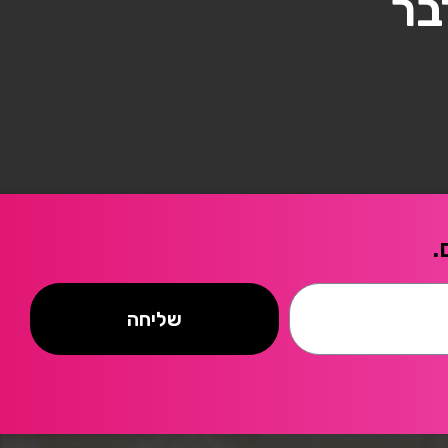
בר
.
שליחה