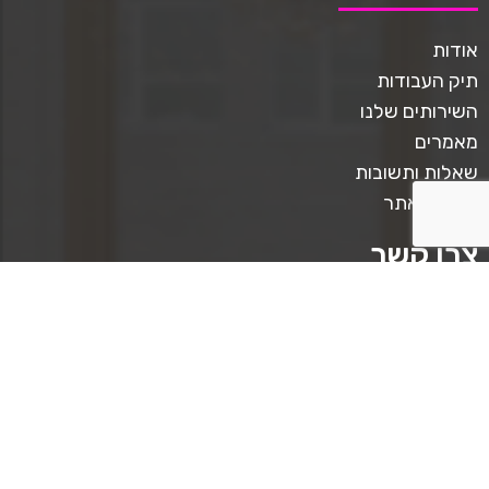
אודות
תיק העבודות
השירותים שלנו
מאמרים
שאלות ותשובות
תקנון האתר
צרו קשר
טלפון ליצירת קשר: 0509567413
כתבו לנו: mediastar.official@gmail.com
קצת על מדיה סטאר