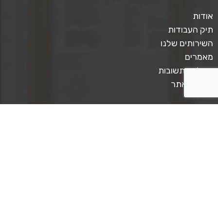
אודות
תיק העבודות
השירותים שלנו
מאמרים
שאלות ותשובות
תקנון האתר
צרו קשר
טלפון ליצירת קשר: 0509567413
כתבו לנו: mediastar.official@gmail.com
קצת על מדיה סטאר