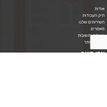
אודות
תיק העבודות
השירותים שלנו
מאמרים
שאלות ותשובות
תקנון האתר
צרו קשר
טלפון ליצירת קשר: 0509567413
כתבו לנו: mediastar.official@gmail.com
קצת על מדיה סטאר