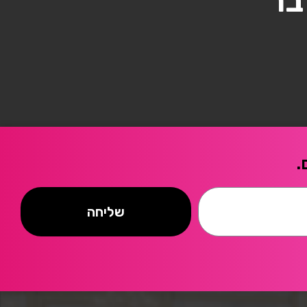
בר
.
שליחה