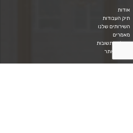
אודות
תיק העבודות
השירותים שלנו
מאמרים
שאלות ותשובות
תקנון האתר
צרו קשר
טלפון ליצירת קשר: 0509567413
כתבו לנו: mediastar.official@gmail.com
קצת על מדיה סטאר