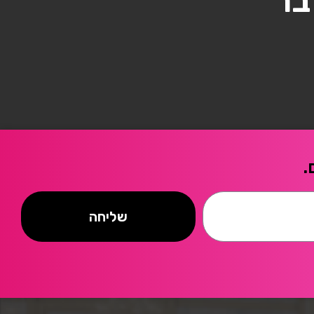
בר
.
שליחה