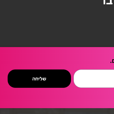
בר
.
שליחה