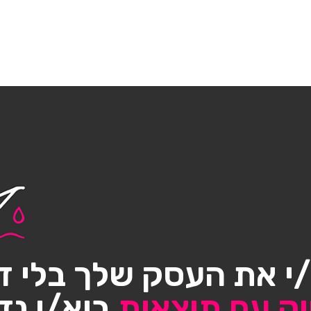
י את העסק שלך בלי ד
וק עם תוצאות
בוא/י נד