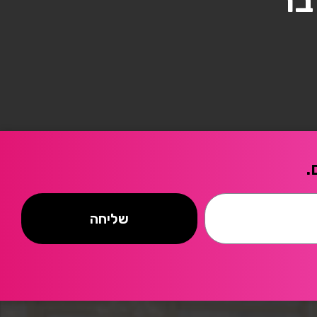
בר
.
שליחה