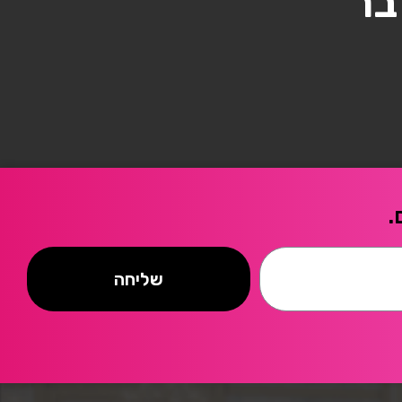
בר
.
שליחה