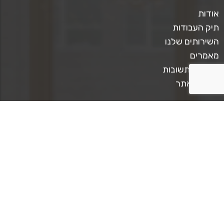
אודות
תיק העבודות
השירותים שלנו
מאמרים
שאלות ותשובות
תקנון האתר
צרו קשר
טלפון ליצירת קשר: 0509567413
כתבו לנו: mediastar.official@gmail.com
קצת על מדיה סטאר