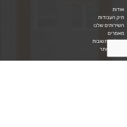
אודות
תיק העבודות
השירותים שלנו
מאמרים
שאלות ותשובות
תקנון האתר
צרו קשר
טלפון ליצירת קשר: 0509567413
כתבו לנו: mediastar.official@gmail.com
קצת על מדיה סטאר