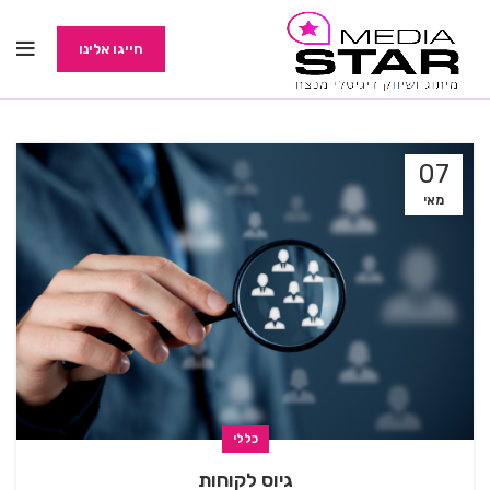
חייגו אלינו
07
מאי
כללי
⁠גיוס לקוחות